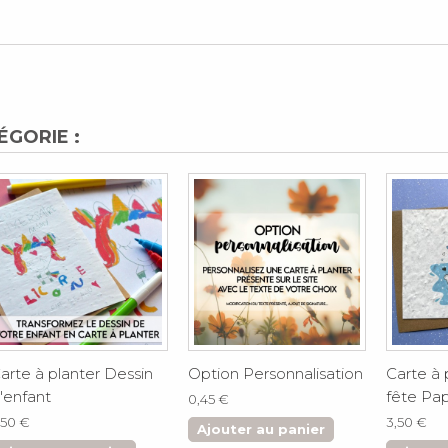
ÉGORIE :
arte à planter Dessin
Option Personnalisation
Carte à
'enfant
fête Pa
0,45 €
,50 €
3,50 €
Ajouter au panier