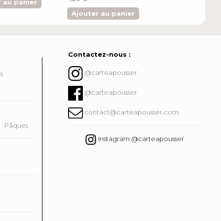
 au panier
Ajouter au panier
Ajouter au pa
Contactez-nous :
@carteapousser
ns
@carteapousser
contact@carteapousser.com
Pâques
Instagram @carteapousser