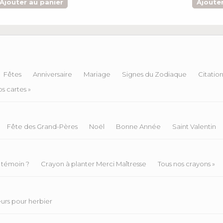
Ajouter au panier
Ajouter
Fêtes
Anniversaire
Mariage
Signes du Zodiaque
Citatio
s cartes »
Fête des Grand-Pères
Noël
Bonne Année
Saint Valentin
 témoin ?
Crayon à planter Merci Maîtresse
Tous nos crayons »
eurs pour herbier