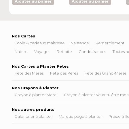
Ajouter au panier
Ajouter au panier
Nos Cartes
École & cadeaux maîtresse
Naissance
Remerciement
Nature
Voyages
Retraite
Condoléances
Toutes no
Nos Cartes à Planter Fêtes
Fête des Mères
Fête des Pères
Fête des Grand-Mères
Nos Crayons à Planter
Crayon à planter Merci
Crayon à planter Veux-tu être mon
Nos autres produits
Calendrier à planter
Marque page à planter
Presse à fl