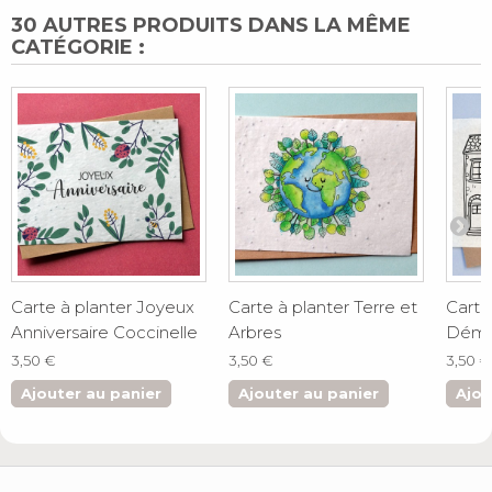
30 AUTRES PRODUITS DANS LA MÊME
CATÉGORIE :
Carte à planter Joyeux
Carte à planter Terre et
Carte
Anniversaire Coccinelle
Arbres
Démé
3,50 €
3,50 €
3,50 €
Ajouter au panier
Ajouter au panier
Ajou