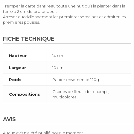
Tremper la carte dans l'eau toute une nuit puis la planter dans la
terre à 2 cm de profondeur.
Arroser quotidiennement les premières semaines et admirer les
premières pousses.
FICHE TECHNIQUE
Hauteur
14 cm
Largeur
10 cm
Poids
Papier ensemencé 120g
Graines de fleurs des champs,
Compositions
multicolores
AVIS
Aucun avis n'a été publié pour le moment.