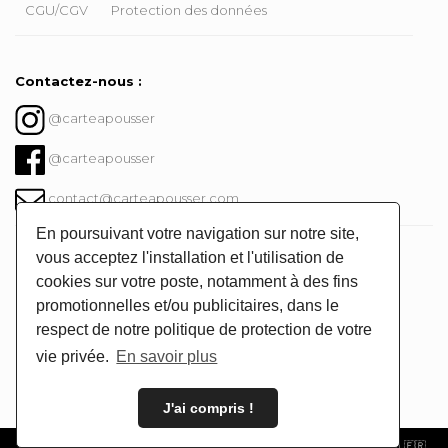
CGU/CGV
Protection des données
Contactez-nous :
@carteapousser
@carteapousser
contact@carteapousser.com
En poursuivant votre navigation sur notre site,
Instagram @carteapousser
vous acceptez l'installation et l'utilisation de
cookies sur votre poste, notamment à des fins
promotionnelles et/ou publicitaires, dans le
respect de notre politique de protection de votre
vie privée.
En savoir plus
J'ai compris !
🌱 © Carte à Pousser 2026 -
CGV/CGU
- Fabriqué avec beaucoup d'❤️ en 🇫🇷