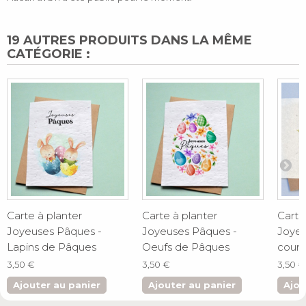
19 AUTRES PRODUITS DANS LA MÊME
CATÉGORIE :
Carte à planter
Carte à planter
Carte
Joyeuses Pâques -
Joyeuses Pâques -
Joyeu
Lapins de Pâques
Oeufs de Pâques
couro
3,50 €
3,50 €
3,50 €
Ajouter au panier
Ajouter au panier
Ajou