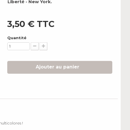
Liberté - New York.
3,50 €
TTC
Quantité
Ajouter au panier
ulticolores !