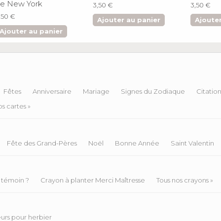
e New York
3,50 €
3,50 €
,50 €
Ajouter au panier
Ajouter
Ajouter au panier
Fêtes
Anniversaire
Mariage
Signes du Zodiaque
Citatio
s cartes »
Fête des Grand-Pères
Noël
Bonne Année
Saint Valentin
 témoin ?
Crayon à planter Merci Maîtresse
Tous nos crayons »
eurs pour herbier