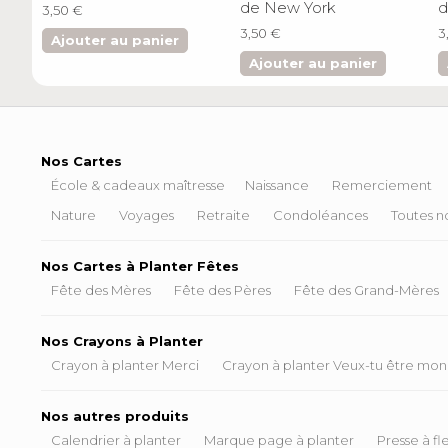
de New York
d
3,50 €
3,50 €
3
Ajouter au panier
Ajouter au panier
Nos Cartes
École & cadeaux maîtresse
Naissance
Remerciement
Nature
Voyages
Retraite
Condoléances
Toutes no
Nos Cartes à Planter Fêtes
Fête des Mères
Fête des Pères
Fête des Grand-Mères
Nos Crayons à Planter
Crayon à planter Merci
Crayon à planter Veux-tu être mon
Nos autres produits
Calendrier à planter
Marque page à planter
Presse à fl