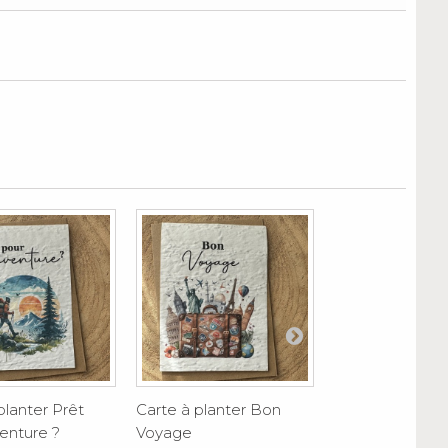
planter Prêt
Carte à planter Bon
Carte à planter
venture ?
Voyage
postale