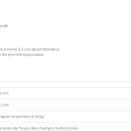
raft.
ns la terre à 2 cm de profondeur.
 les premières pousses.
14 cm
10 cm
Papier ensemencé 120g
raines de fleurs des champs, multicolores