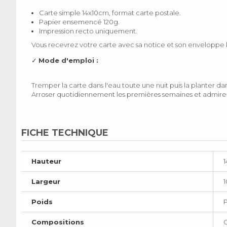
Carte simple 14x10cm, format carte postale.
Papier ensemencé 120g.
Impression recto uniquement.
Vous recevrez votre carte avec sa notice et son enveloppe k
✓
Mode d'emploi :
Tremper la carte dans l'eau toute une nuit puis la planter da
Arroser quotidiennement les premières semaines et admirer
FICHE TECHNIQUE
Hauteur
Largeur
Poids
Compositions
G