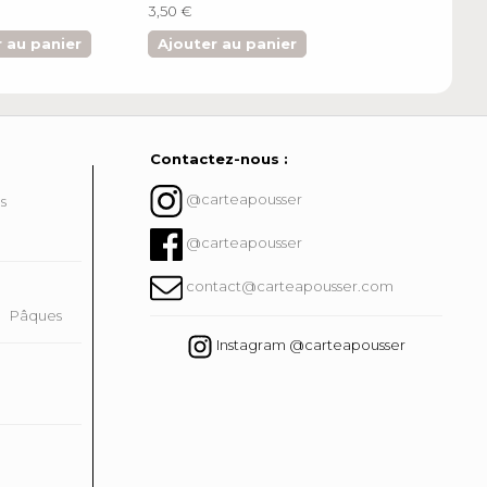
3,50 €
3,50 €
 au panier
Ajouter au panier
Ajouter au pa
Contactez-nous :
@carteapousser
ns
@carteapousser
contact@carteapousser.com
Pâques
Instagram @carteapousser