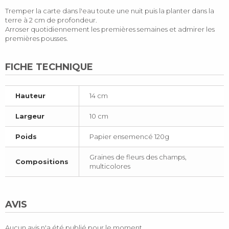
Tremper la carte dans l'eau toute une nuit puis la planter dans la
terre à 2 cm de profondeur.
Arroser quotidiennement les premières semaines et admirer les
premières pousses.
FICHE TECHNIQUE
Hauteur
14 cm
Largeur
10 cm
Poids
Papier ensemencé 120g
Graines de fleurs des champs,
Compositions
multicolores
AVIS
Aucun avis n'a été publié pour le moment.