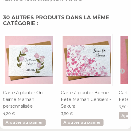
30 AUTRES PRODUITS DANS LA MÊME
CATÉGORIE :
Carte à planter On
Carte à planter Bonne
Carte
t'aime Maman
Fête Maman Cerisiers -
Fête 
personnalisée
Sakura
3,50 €
4,20 €
3,50 €
Ajou
Ajouter au panier
Ajouter au panier