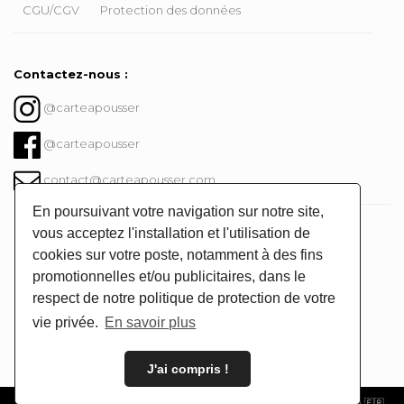
CGU/CGV
Protection des données
Contactez-nous :
@carteapousser
@carteapousser
contact@carteapousser.com
En poursuivant votre navigation sur notre site,
Instagram @carteapousser
vous acceptez l'installation et l'utilisation de
cookies sur votre poste, notamment à des fins
promotionnelles et/ou publicitaires, dans le
respect de notre politique de protection de votre
vie privée.
En savoir plus
J'ai compris !
🌱 © Carte à Pousser 2026 -
CGV/CGU
- Fabriqué avec beaucoup d'❤️ en 🇫🇷