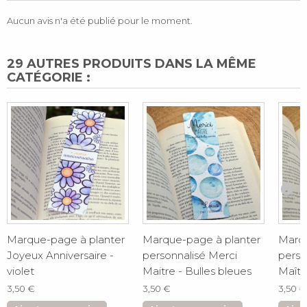
Aucun avis n'a été publié pour le moment.
29 AUTRES PRODUITS DANS LA MÊME
CATÉGORIE :
Marque-page à planter
Marque-page à planter
Marqu
Joyeux Anniversaire -
personnalisé Merci
perso
violet
Maitre - Bulles bleues
Maîtr
3,50 €
3,50 €
3,50 €