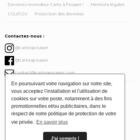
Devenez revendeur Carte à Pousser !
Mentions légales
CGU/CGV
Protection des données
Contactez-nous :
@carteapousser
@carteapousser
contact@carteapousser.com
En poursuivant votre navigation sur notre site,
Instagram @carteapousser
vous acceptez l'installation et l'utilisation de
cookies sur votre poste, notamment à des fins
promotionnelles et/ou publicitaires, dans le
respect de notre politique de protection de votre
vie privée.
En savoir plus
J'ai compris !