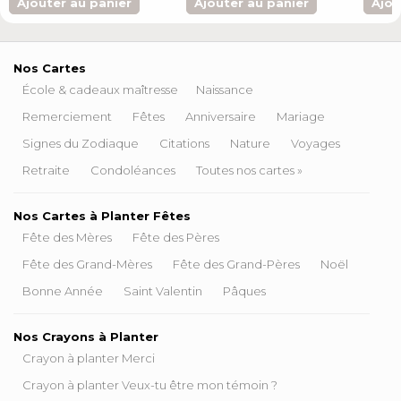
Ajouter au panier
Ajouter au panier
Ajou
Nos Cartes
École & cadeaux maîtresse
Naissance
Remerciement
Fêtes
Anniversaire
Mariage
Signes du Zodiaque
Citations
Nature
Voyages
Retraite
Condoléances
Toutes nos cartes »
Nos Cartes à Planter Fêtes
Fête des Mères
Fête des Pères
Fête des Grand-Mères
Fête des Grand-Pères
Noël
Bonne Année
Saint Valentin
Pâques
Nos Crayons à Planter
Crayon à planter Merci
Crayon à planter Veux-tu être mon témoin ?