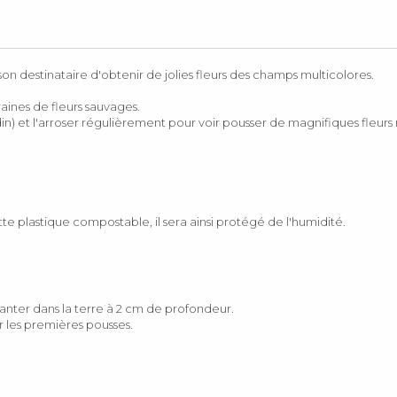
n destinataire d'obtenir de jolies fleurs des champs multicolores.
nes de fleurs sauvages.
din) et l'arroser régulièrement pour voir pousser de magnifiques fleurs 
plastique compostable, il sera ainsi protégé de l'humidité.
anter dans la terre à 2 cm de profondeur.
 les premières pousses.