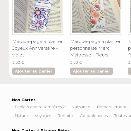
Marque-page à planter
Marque-page à planter
M
Joyeux Anniversaire -
personnalisé Merci
p
violet
Maîtresse - Fleurs
f
3,50 €
3,50 €
3
Ajouter au panier
Ajouter au panier
Nos Cartes
École & cadeaux maîtresse
Naissance
Remerciement
Nature
Voyages
Retraite
Condoléances
Toutes no
Nos Cartes à Planter Fêtes