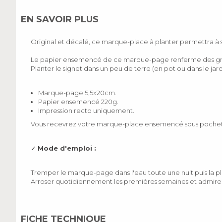
EN SAVOIR PLUS
Original et décalé, ce marque-place à planter permettra à so
Le papier ensemencé de ce marque-page renferme des grai
Planter le signet dans un peu de terre (en pot ou dans le jar
Marque-page 5,5x20cm.
Papier ensemencé 220g.
Impression recto uniquement.
Vous recevrez votre marque-place ensemencé sous pochette 
✓
Mode d'emploi :
Tremper le marque-page dans l'eau toute une nuit puis la pl
Arroser quotidiennement les premières semaines et admirer
FICHE TECHNIQUE