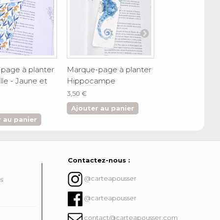
page à planter
Marque-page à planter
Marque-page à
le - Jaune et
Hippocampe
Dandelion
3,50 €
3,50 €
Ajouter au panier
Ajouter au pa
 au panier
Contactez-nous :
@carteapousser
ns
@carteapousser
contact@carteapousser.com