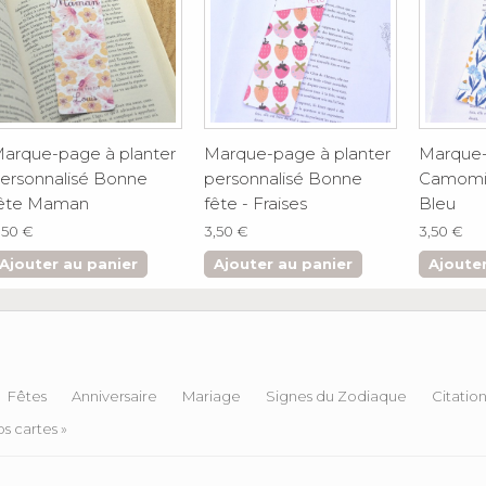
arque-page à planter
Marque-page à planter
Marque-
ersonnalisé Bonne
personnalisé Bonne
Camomil
ête Maman
fête - Fraises
Bleu
,50 €
3,50 €
3,50 €
Ajouter au panier
Ajouter au panier
Ajouter
Fêtes
Anniversaire
Mariage
Signes du Zodiaque
Citatio
s cartes »