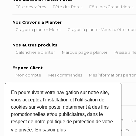
Fête des Mères
Fête des Pères
Fête des Grand-Mères
Nos Crayons à Planter
Crayon à planter Merci
Crayon à planter Veux-tu être mon
Nos autres produits
Calendrier à planter
Marque page à planter
Presse à fl
Espace Client
Mon compte
Mes commandes
Mes informations person
Aide & Informations
En poursuivant votre navigation sur notre site,
Aide et questions fréquentes
Plan du site
vous acceptez l'installation et l'utilisation de
cookies sur votre poste, notamment à des fins
À propos de Carte à Pousser
promotionnelles et/ou publicitaires, dans le
Dans l'atelier de Carte à Pousser
Qui sommes-nous ?
No
respect de notre politique de protection de votre
Devenez revendeur Carte à Pousser !
Mentions légales
vie privée.
En savoir plus