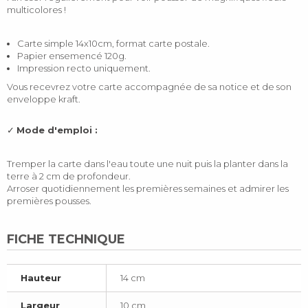
multicolores !
Carte simple 14x10cm, format carte postale.
Papier ensemencé 120g.
Impression recto uniquement.
Vous recevrez votre carte accompagnée de sa notice et de son
enveloppe kraft.
✓
Mode d'emploi :
Tremper la carte dans l'eau toute une nuit puis la planter dans la
terre à 2 cm de profondeur.
Arroser quotidiennement les premières semaines et admirer les
premières pousses.
FICHE TECHNIQUE
Hauteur
14 cm
Largeur
10 cm