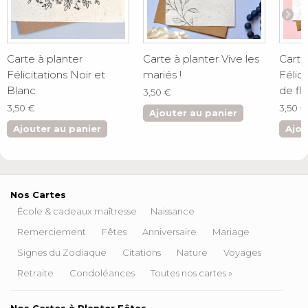
Carte à planter
Carte à planter Vive les
Carte
Félicitations Noir et
mariés !
Félic
Blanc
de fl
3,50 €
3,50 €
3,50 €
Ajouter au panier
Ajouter au panier
Ajou
Nos Cartes
École & cadeaux maîtresse
Naissance
Remerciement
Fêtes
Anniversaire
Mariage
Signes du Zodiaque
Citations
Nature
Voyages
Retraite
Condoléances
Toutes nos cartes »
Nos Cartes à Planter Fêtes