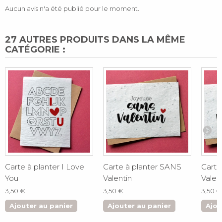
Aucun avis n'a été publié pour le moment.
27 AUTRES PRODUITS DANS LA MÊME
CATÉGORIE :
Carte à planter I Love
Carte à planter SANS
Carte
You
Valentin
Valen
3,50 €
3,50 €
3,50 €
Ajouter au panier
Ajouter au panier
Ajou