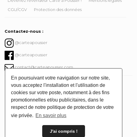
Devenez revendeur Carte à Pousser !
Mentions légales
CGU/CGV
Protection des données
Contactez-nous :
@carteapousser
@carteapousser
contact@carteapousser.com
En poursuivant votre navigation sur notre site,
Instagram @carteapousser
vous acceptez l'installation et l'utilisation de
cookies sur votre poste, notamment à des fins
promotionnelles et/ou publicitaires, dans le
respect de notre politique de protection de votre
vie privée.
En savoir plus
J'ai compris !