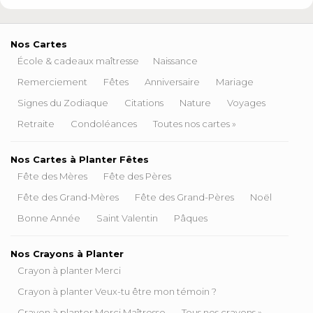
Nos Cartes
École & cadeaux maîtresse
Naissance
Remerciement
Fêtes
Anniversaire
Mariage
Signes du Zodiaque
Citations
Nature
Voyages
Retraite
Condoléances
Toutes nos cartes »
Nos Cartes à Planter Fêtes
Fête des Mères
Fête des Pères
Fête des Grand-Mères
Fête des Grand-Pères
Noël
Bonne Année
Saint Valentin
Pâques
Nos Crayons à Planter
Crayon à planter Merci
Crayon à planter Veux-tu être mon témoin ?
Crayon à planter Merci Maîtresse
Tous nos crayons »