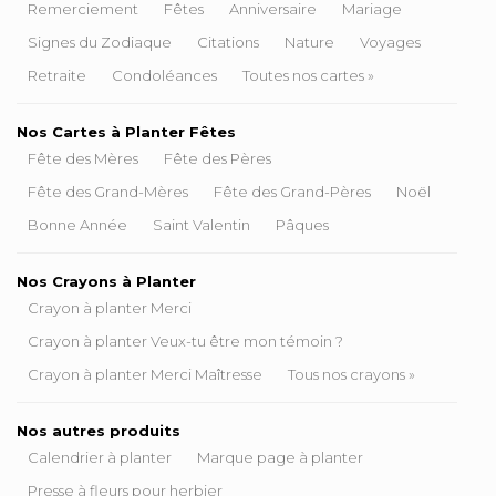
Remerciement
Fêtes
Anniversaire
Mariage
Signes du Zodiaque
Citations
Nature
Voyages
Retraite
Condoléances
Toutes nos cartes »
Nos Cartes à Planter Fêtes
Fête des Mères
Fête des Pères
Fête des Grand-Mères
Fête des Grand-Pères
Noël
Bonne Année
Saint Valentin
Pâques
Nos Crayons à Planter
Crayon à planter Merci
Crayon à planter Veux-tu être mon témoin ?
Crayon à planter Merci Maîtresse
Tous nos crayons »
Nos autres produits
Calendrier à planter
Marque page à planter
Presse à fleurs pour herbier