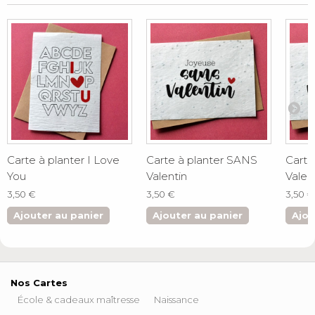
Carte à planter I Love
Carte à planter SANS
Carte
You
Valentin
Valen
3,50 €
3,50 €
3,50 €
Ajouter au panier
Ajouter au panier
Ajou
Nos Cartes
École & cadeaux maîtresse
Naissance