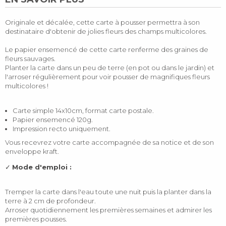
Originale et décalée, cette carte à pousser permettra à son
destinataire d'obtenir de jolies fleurs des champs multicolores.
Le papier ensemencé de cette carte renferme des graines de
fleurs sauvages.
Planter la carte dans un peu de terre (en pot ou dans le jardin) et
l'arroser régulièrement pour voir pousser de magnifiques fleurs
multicolores !
Carte simple 14x10cm, format carte postale.
Papier ensemencé 120g.
Impression recto uniquement.
Vous recevrez votre carte accompagnée de sa notice et de son
enveloppe kraft.
✓
Mode d'emploi :
Tremper la carte dans l'eau toute une nuit puis la planter dans la
terre à 2 cm de profondeur.
Arroser quotidiennement les premières semaines et admirer les
premières pousses.