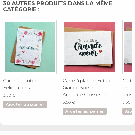
30 AUTRES PRODUITS DANS LA MÊME
CATÉGORIE :
Carte à planter
Carte à planter Future
Carte
Félicitations
Grande Soeur -
Grand
Annonce Grossesse
Gross
3,50 €
3,50 €
3,50 €
Ajouter au panier
Ajouter au panier
Ajou