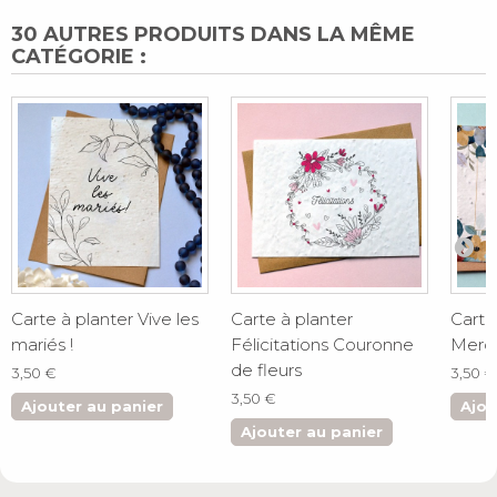
30 AUTRES PRODUITS DANS LA MÊME
CATÉGORIE :
Carte à planter Vive les
Carte à planter
Carte
mariés !
Félicitations Couronne
Merci
de fleurs
3,50 €
3,50 €
3,50 €
Ajouter au panier
Ajou
Ajouter au panier