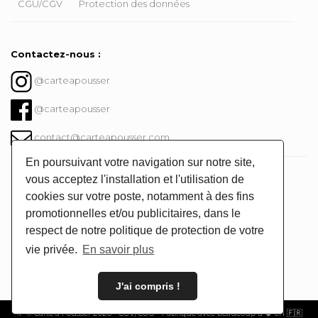
CGU/CGV
Protection des données
Contactez-nous :
@carteapousser
@carteapousser
contact@carteapousser.com
En poursuivant votre navigation sur notre site,
Instagram @carteapousser
vous acceptez l'installation et l'utilisation de
cookies sur votre poste, notamment à des fins
promotionnelles et/ou publicitaires, dans le
respect de notre politique de protection de votre
vie privée.
En savoir plus
J'ai compris !
🌱 © Carte à Pousser 2026 -
CGV/CGU
- Fabriqué avec beaucoup d'❤️ en 🇫🇷