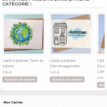
CATÉGORIE :
Carte à planter Terre et
Carte à planter
Carte
Arbres
Déménagement
Escar
Créma
3,50 €
3,50 €
3,50 €
Ajouter au panier
Ajouter au panier
Ajou
Nos Cartes