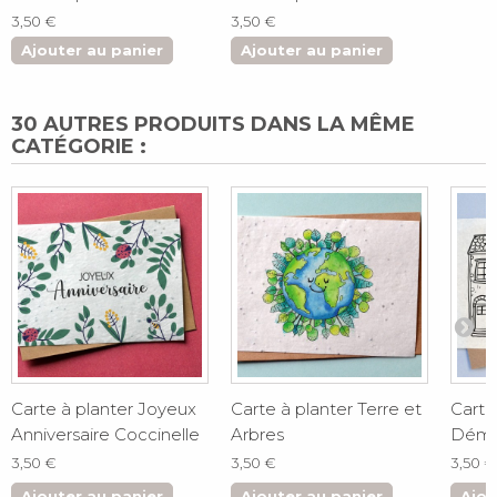
3,50 €
3,50 €
Ajouter au panier
Ajouter au panier
30 AUTRES PRODUITS DANS LA MÊME
CATÉGORIE :
Carte à planter Joyeux
Carte à planter Terre et
Carte
Anniversaire Coccinelle
Arbres
Démé
3,50 €
3,50 €
3,50 €
Ajouter au panier
Ajouter au panier
Ajou