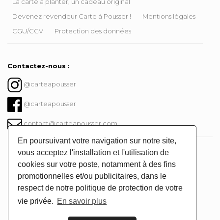
La carte à planter, un cadeau original
Devenez revendeur Carte à Pousser !
Mentions légales
CGU/CGV
Protection des données
Contactez-nous :
@carteapousser
@carteapousser
contact@carteapousser.com
En poursuivant votre navigation sur notre site,
Instagram @carteapousser
vous acceptez l'installation et l'utilisation de
cookies sur votre poste, notamment à des fins
promotionnelles et/ou publicitaires, dans le
respect de notre politique de protection de votre
vie privée.
En savoir plus