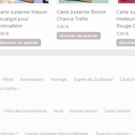
arte à planter Maison
Carte à planter Bonne
Carte à 
scargot pour
Chance Trèfle
Meilleur
rémaillère
Rouge 
3,50 €
,50 €
3,50 €
Ajouter au panier
Ajouter au panier
Ajouter
Fêtes
Anniversaire
Mariage
Signes du Zodiaque
Citatio
s cartes »
Fête des Grand-Pères
Noël
Bonne Année
Saint Valentin
 témoin ?
Crayon à planter Merci Maîtresse
Tous nos crayons »