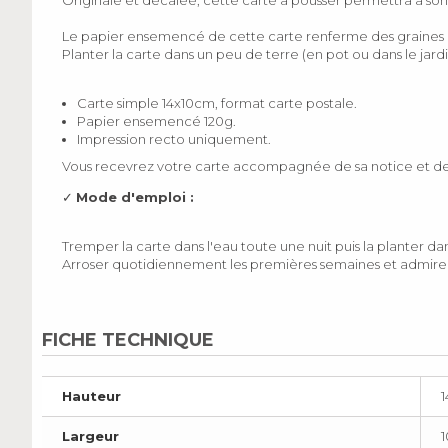
Originale et décalée, cette carte à pousser permettra à son 
Le papier ensemencé de cette carte renferme des graines d
Planter la carte dans un peu de terre (en pot ou dans le jard
Carte simple 14x10cm, format carte postale.
Papier ensemencé 120g.
Impression recto uniquement.
Vous recevrez votre carte accompagnée de sa notice et de
✓
Mode d'emploi :
Tremper la carte dans l'eau toute une nuit puis la planter da
Arroser quotidiennement les premières semaines et admirer
FICHE TECHNIQUE
Hauteur
Largeur