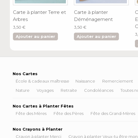
Carte à planter Terre et
Carte à planter
C
Arbres
Déménagement
E
C
3,50 €
3,50 €
3
Ajouter au panier
Ajouter au panier
Nos Cartes
École & cadeaux maîtresse
Naissance
Remerciement
Nature
Voyages
Retraite
Condoléances
Toutes no
Nos Cartes à Planter Fêtes
Fête des Mères
Fête des Pères
Fête des Grand-Mères
Nos Crayons à Planter
Crayon à planter Merci
Crayon à planter Veux-tu être mon