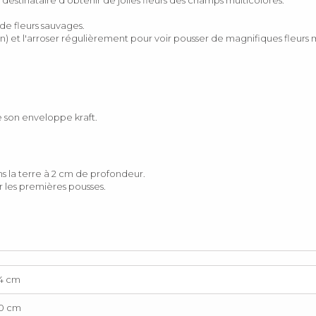
destinataire d'obtenir de jolies fleurs des champs multicolores.
e fleurs sauvages.
in) et l'arroser régulièrement pour voir pousser de magnifiques fleurs m
 son enveloppe kraft.
ns la terre à 2 cm de profondeur.
 les premières pousses.
14 cm
10 cm