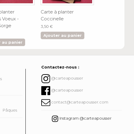
planter
Carte à planter
Option Personn
s Voeux -
Coccinelle
0,45 €
Gorge
3,50 €
Ajouter au pa
Ajouter au panier
 au panier
Contactez-nous :
@carteapousser
ns
@carteapousser
contact@carteapousser.com
Pâques
Instagram @carteapousser