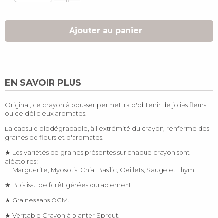
Ajouter au panier
EN SAVOIR PLUS
Original, ce crayon à pousser permettra d'obtenir de jolies fleurs
ou de délicieux aromates.
La capsule biodégradable, à l'extrémité du crayon, renferme des
graines de fleurs et d'aromates.
★ Les variétés de graines présentes sur chaque crayon sont
aléatoires :
Marguerite, Myosotis, Chia, Basilic, Oeillets, Sauge et Thym
★ Bois issu de forêt gérées durablement.
★ Graines sans OGM.
★ Véritable Crayon à planter Sprout.