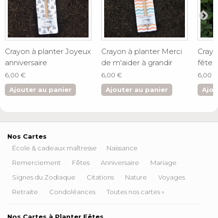
Crayon à planter Joyeux
Crayon à planter Merci
Crayo
anniversaire
de m'aider à grandir
fête
6,00 €
6,00 €
6,00 
Ajouter au panier
Ajouter au panier
Ajou
Nos Cartes
École & cadeaux maîtresse
Naissance
Remerciement
Fêtes
Anniversaire
Mariage
Signes du Zodiaque
Citations
Nature
Voyages
Retraite
Condoléances
Toutes nos cartes »
Nos Cartes à Planter Fêtes