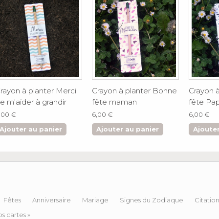
rayon à planter Merci
Crayon à planter Bonne
Crayon 
e m'aider à grandir
fête maman
fête Pa
,00 €
6,00 €
6,00 €
Ajouter au panier
Ajouter au panier
Ajouter
Fêtes
Anniversaire
Mariage
Signes du Zodiaque
Citatio
s cartes »