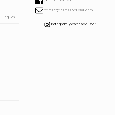
contact@carteapousser.com
Pâques
Instagram @carteapousser