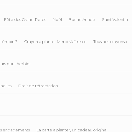
Fête des Grand-Pères
Noël
Bonne Année
Saint Valentin
 témoin ?
Crayon à planter Merci Maîtresse
Tous nos crayons »
eurs pour herbier
nelles
Droit de rétractation
s engagements
La carte à planter, un cadeau original