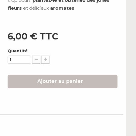
trop court,
plantez-le et obtenez des jolies
fleurs
et délicieux
aromates
.
6,00 €
TTC
Quantité
Ajouter au panier