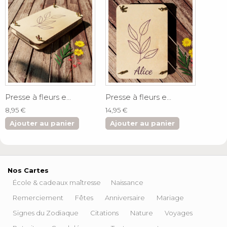
Presse à fleurs e...
Presse à fleurs e...
8,95 €
14,95 €
Ajouter au panier
Ajouter au panier
Nos Cartes
École & cadeaux maîtresse
Naissance
Remerciement
Fêtes
Anniversaire
Mariage
Signes du Zodiaque
Citations
Nature
Voyages