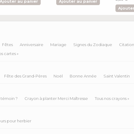
Ajouter au panier
Ajouter au panier
Ajouter
Fêtes
Anniversaire
Mariage
Signes du Zodiaque
Citatio
s cartes »
Fête des Grand-Pères
Noël
Bonne Année
Saint Valentin
 témoin ?
Crayon à planter Merci Maîtresse
Tous nos crayons »
eurs pour herbier