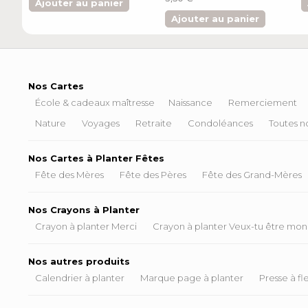
Ajouter au panier
Ajouter au panier
Nos Cartes
École & cadeaux maîtresse
Naissance
Remerciement
Nature
Voyages
Retraite
Condoléances
Toutes no
Nos Cartes à Planter Fêtes
Fête des Mères
Fête des Pères
Fête des Grand-Mères
Nos Crayons à Planter
Crayon à planter Merci
Crayon à planter Veux-tu être mon
Nos autres produits
Calendrier à planter
Marque page à planter
Presse à fl