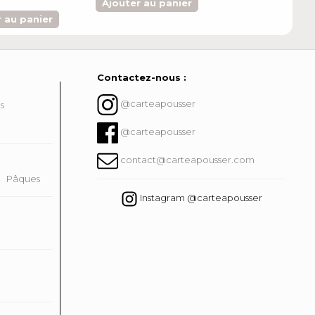
Ajouter au panier
Ajouter au pa
 au panier
Contactez-nous :
@carteapousser
ns
@carteapousser
contact@carteapousser.com
Pâques
Instagram @carteapousser