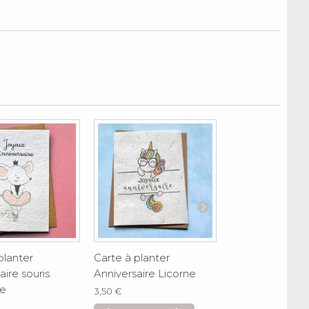
planter
Carte à planter
Carte à planter
aire souris
Anniversaire Licorne
Anniversaire Éto
se
3,50 €
3,50 €