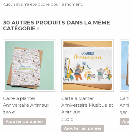
Aucun avis n'a été publié pour le moment.
30 AUTRES PRODUITS DANS LA MÊME
CATÉGORIE :
Carte à planter
Carte à planter
Carte
Anniversaire Animaux
Anniversaire Musique et
Anniv
Animaux
3,50 €
3,50 €
3,50 €
Ajouter au panier
Ajou
Ajouter au panier