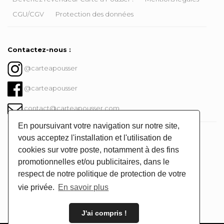
CGU/CGV
Protection des données
Contactez-nous :
@carteapousser
@carteapousser
contact@carteapousser.com
En poursuivant votre navigation sur notre site,
Instagram @carteapousser
vous acceptez l'installation et l'utilisation de
cookies sur votre poste, notamment à des fins
promotionnelles et/ou publicitaires, dans le
respect de notre politique de protection de votre
vie privée.
En savoir plus
J'ai compris !