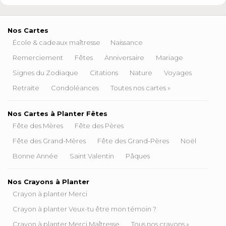
Nos Cartes
École & cadeaux maîtresse
Naissance
Remerciement
Fêtes
Anniversaire
Mariage
Signes du Zodiaque
Citations
Nature
Voyages
Retraite
Condoléances
Toutes nos cartes »
Nos Cartes à Planter Fêtes
Fête des Mères
Fête des Pères
Fête des Grand-Mères
Fête des Grand-Pères
Noël
Bonne Année
Saint Valentin
Pâques
Nos Crayons à Planter
Crayon à planter Merci
Crayon à planter Veux-tu être mon témoin ?
Crayon à planter Merci Maîtresse
Tous nos crayons »