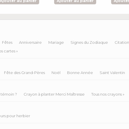
Ajouter au panier
Ajouter au panier
Ajouter
Fêtes
Anniversaire
Mariage
Signes du Zodiaque
Citatio
s cartes »
Fête des Grand-Pères
Noël
Bonne Année
Saint Valentin
 témoin ?
Crayon à planter Merci Maîtresse
Tous nos crayons »
eurs pour herbier