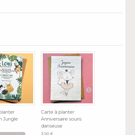
planter
Carte à planter
Carte à planter
on Jungle
Anniversaire souris
Anniversaire Li
danseuse
3,50 €
3,50 €