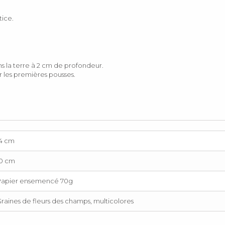
tice.
ns la terre à 2 cm de profondeur.
 les premières pousses.
14 cm
10 cm
Papier ensemencé 70g
raines de fleurs des champs, multicolores