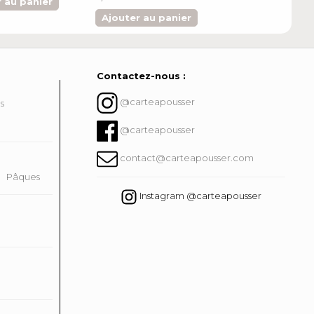
 au panier
Ajouter au pa
Ajouter au panier
Contactez-nous :
@carteapousser
ns
@carteapousser
contact@carteapousser.com
Pâques
Instagram @carteapousser