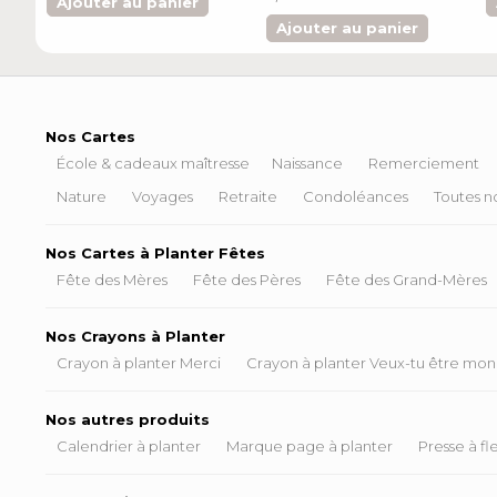
Ajouter au panier
Ajouter au panier
Nos Cartes
École & cadeaux maîtresse
Naissance
Remerciement
Nature
Voyages
Retraite
Condoléances
Toutes no
Nos Cartes à Planter Fêtes
Fête des Mères
Fête des Pères
Fête des Grand-Mères
Nos Crayons à Planter
Crayon à planter Merci
Crayon à planter Veux-tu être mon
Nos autres produits
Calendrier à planter
Marque page à planter
Presse à fl