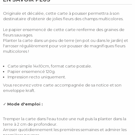
Originale et décalée, cette carte à pousser permettra à son
destinataire d'obtenir de jolies fleurs des champs multicolores.
Le papier ensemencé de cette carte renferme des graines de
fleurs sauvages.
Planter la carte dans un peu de terre (en pot ou dans le jardin) et
l'arroser régulièrement pour voir pousser de magnifiques fleurs
multicolores !
Carte simple 14x10cm, format carte postale.
Papier ensemencé 120g.
Impression recto uniquement.
Vous recevrez votre carte accompagnée de sa notice et son
enveloppe kraft.
✓
Mode d'emploi :
Tremper la carte dans l'eau toute une nuit puis la planter dans la
terre à 2 cm de profondeur.
Arroser quotidiennement les premières semaines et admirer les
premières pousses.