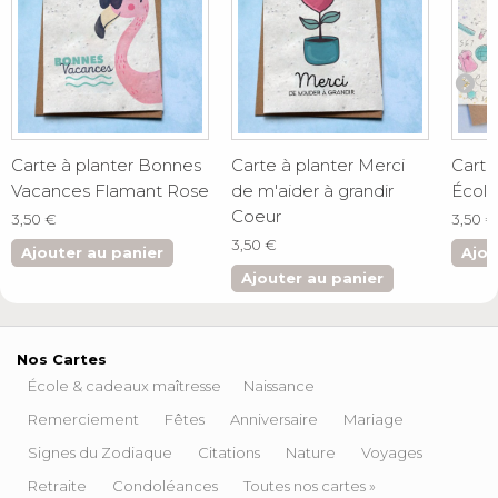
Carte à planter Bonnes
Carte à planter Merci
Carte
Vacances Flamant Rose
de m'aider à grandir
École
Coeur
3,50 €
3,50 €
3,50 €
Ajouter au panier
Ajou
Ajouter au panier
Nos Cartes
École & cadeaux maîtresse
Naissance
Remerciement
Fêtes
Anniversaire
Mariage
Signes du Zodiaque
Citations
Nature
Voyages
Retraite
Condoléances
Toutes nos cartes »