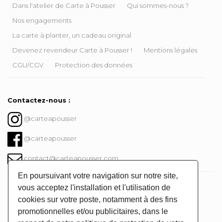
Dans l'atelier de Carte à Pousser
Qui sommes-nous ?
Nos engagements
La carte à planter, un cadeau original
Devenez revendeur Carte à Pousser !
Mentions légales
CGU/CGV
Protection des données
Contactez-nous :
@carteapousser
@carteapousser
contact@carteapousser.com
En poursuivant votre navigation sur notre site,
Instagram @carteapousser
vous acceptez l'installation et l'utilisation de
cookies sur votre poste, notamment à des fins
promotionnelles et/ou publicitaires, dans le