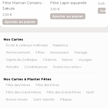
Fête Maman Cerisiers -
Fête Lapin aquarelle
0,45 €
Sakura
3,50 €
Ajou
3,50 €
Ajouter au panier
Ajouter au panier
Nos Cartes
École & cadeaux maîtresse
Naissance
Remerciement
Fêtes
Anniversaire
Mariage
Signes du Zodiaque
Citations
Nature
Voyages
Retraite
Condoléances
Toutes nos cartes »
Nos Cartes à Planter Fêtes
Fête des Mères
Fête des Pères
Fête des Grand-Mères
Fête des Grand-Pères
Noël
Bonne Année
Saint Valentin
Pâques