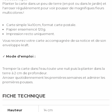
Planter la carte dans un peu de terre (en pot ou dans le jardin) et
l'arroser régulièrement pour voir pousser de magnifiques fleurs
multicolores !
Carte simple 14x10cm, format carte postale.
Papier ensemencé 120g.
Impression recto uniquement.
Vous recevrez votre carte accompagnée de sa notice et de son
enveloppe kraft.
✓
Mode d'emploi :
Tremper la carte dans l'eau toute une nuit puis la planter dans la
terre à 2 cm de profondeur.
Arroser quotidiennement les premières semaines et admirer les
premières pousses.
FICHE TECHNIQUE
Hauteur
14 cm