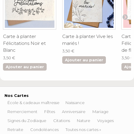
Carte à planter
Carte à planter Vive les
Carte
Félicitations Noir et
mariés !
Félic
Blanc
de fl
3,50 €
3,50 €
3,50 €
Ajouter au panier
Ajouter au panier
Ajou
Nos Cartes
École & cadeaux maîtresse
Naissance
Remerciement
Fêtes
Anniversaire
Mariage
Signes du Zodiaque
Citations
Nature
Voyages
Retraite
Condoléances
Toutes nos cartes »