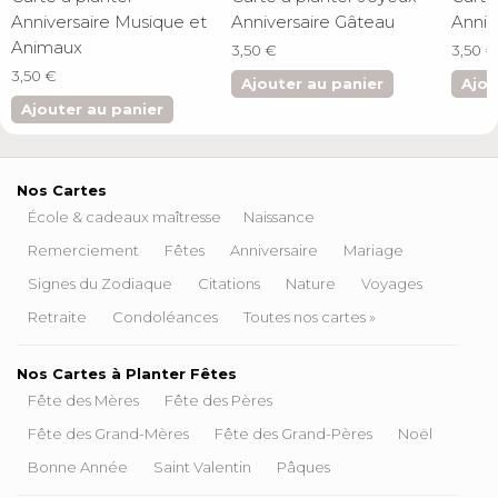
Anniversaire Musique et
Anniversaire Gâteau
Anniv
Animaux
3,50 €
3,50 €
3,50 €
Ajouter au panier
Ajou
Ajouter au panier
Nos Cartes
École & cadeaux maîtresse
Naissance
Remerciement
Fêtes
Anniversaire
Mariage
Signes du Zodiaque
Citations
Nature
Voyages
Retraite
Condoléances
Toutes nos cartes »
Nos Cartes à Planter Fêtes
Fête des Mères
Fête des Pères
Fête des Grand-Mères
Fête des Grand-Pères
Noël
Bonne Année
Saint Valentin
Pâques