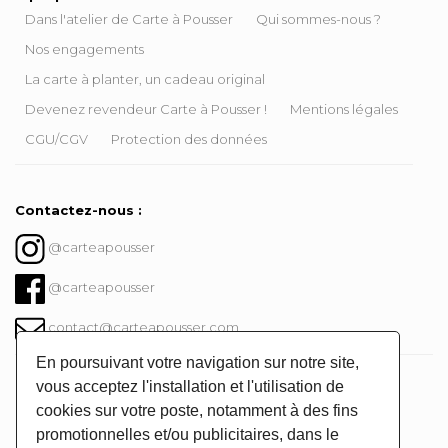
Dans l'atelier de Carte à Pousser
Qui sommes-nous ?
Nos engagements
La carte à planter, un cadeau original
Devenez revendeur Carte à Pousser !
Mentions légales
CGU/CGV
Protection des données
Contactez-nous :
@carteapousser
@carteapousser
contact@carteapousser.com
En poursuivant votre navigation sur notre site,
Instagram @carteapousser
vous acceptez l'installation et l'utilisation de
cookies sur votre poste, notamment à des fins
promotionnelles et/ou publicitaires, dans le